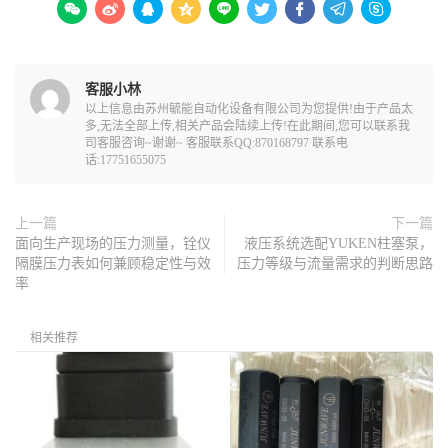









客服小林
以上信息由苏州毓能自动化设备有限公司为您提供!由于产品太
多,无法全部上传,相关产品会陆续上传!在此期间,您可以联系我
司客服咨询~谢谢~ 客服联系QQ:870168797 联系电
话:17751655075
上一篇
下一篇
面向生产现场的压力测量，铨仪
液压系统选配YUKEN柱塞泵，
隔膜压力表如何兼顾稳定性与效
压力等级与流量需求的判断思路
率
相关推荐