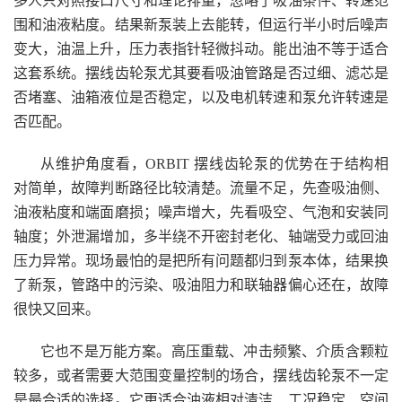
多人只对照接口尺寸和理论排量，忽略了吸油条件、转速范
围和油液粘度。结果新泵装上去能转，但运行半小时后噪声
变大，油温上升，压力表指针轻微抖动。能出油不等于适合
这套系统。摆线齿轮泵尤其要看吸油管路是否过细、滤芯是
否堵塞、油箱液位是否稳定，以及电机转速和泵允许转速是
否匹配。
从维护角度看，ORBIT 摆线齿轮泵的优势在于结构相
对简单，故障判断路径比较清楚。流量不足，先查吸油侧、
油液粘度和端面磨损；噪声增大，先看吸空、气泡和安装同
轴度；外泄漏增加，多半绕不开密封老化、轴端受力或回油
压力异常。现场最怕的是把所有问题都归到泵本体，结果换
了新泵，管路中的污染、吸油阻力和联轴器偏心还在，故障
很快又回来。
它也不是万能方案。高压重载、冲击频繁、介质含颗粒
较多，或者需要大范围变量控制的场合，摆线齿轮泵不一定
是最合适的选择。它更适合油液相对清洁、工况稳定、空间