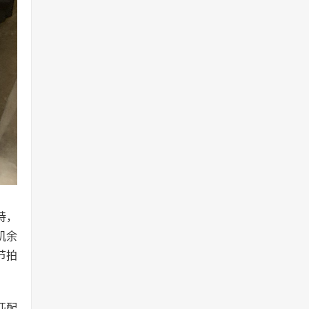
持，
机余
节拍
匹配