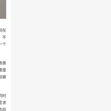
间在
、不
一个
场景
速度
就被
同时
需求
作段