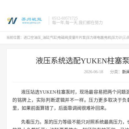
0512-69571725
每一年,每一天,我们都在努力
当前位置：
进口空油压_油缸|气缸|电磁阀|变量叶片泵|压力继电器|电机|压力计|三
液压系统选配YUKEN柱塞
2026-06-18
分类：
新
液压站选YUKEN柱塞泵时，现场最容易把两个问
的铭牌上，实际判断逻辑并不一样。压力更多取决于负
里，如果前面算错了，后面靠调阀很难补回来。
先看压力。泵的压力等级不能只对照系统最高压力，