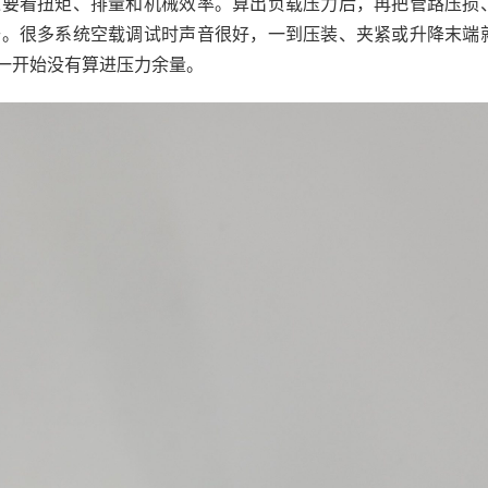
达要看扭矩、排量和机械效率。算出负载压力后，再把管路压损
去。很多系统空载调试时声音很好，一到压装、夹紧或升降末端
一开始没有算进压力余量。