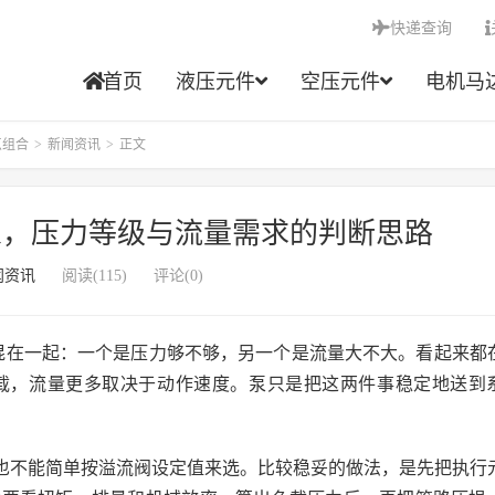
快递查询
首页
液压元件
空压元件
电机马
点组合
>
新闻资讯
>
正文
泵，压力等级与流量需求的判断思路
闻资讯
阅读(115)
评论(0)
题混在一起：一个是压力够不够，另一个是流量大不大。看起来都
载，流量更多取决于动作速度。泵只是把这两件事稳定地送到
也不能简单按溢流阀设定值来选。比较稳妥的做法，是先把执行