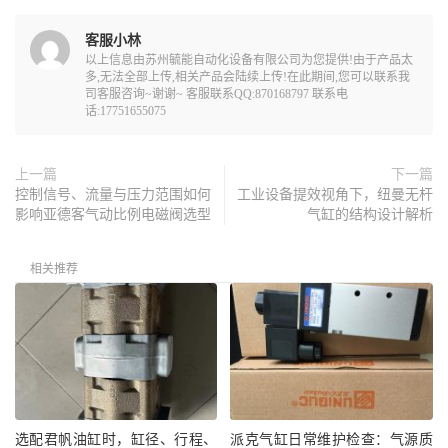
客服小林
以上信息由苏州毓能自动化设备有限公司为您提供!由于产品太
多,无法全部上传,相关产品会陆续上传!在此期间,您可以联系我
司客服咨询~谢谢~ 客服联系QQ:870168797 联系电
话:17751655075
上一篇
下一篇
控制信号、流量与压力范围如何
工业设备提效视角下，纽曼无杆
影响亚德客气动比例电磁阀选型
气缸的结构设计解析
相关推荐
选配君帆油缸时，缸径、行程、
派克气缸日常维护检查：气源质