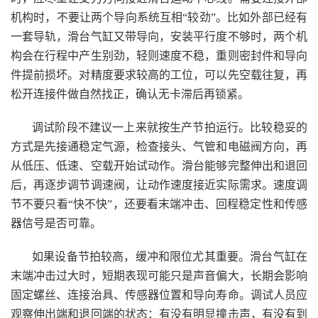
机构时，不要让两个导向系统互相“较劲”。比如外部已经有
一套导轨，滑台气缸又带导向，安装平行度不够时，两个机
构会在行程中产生别劲，轻则速度不稳，重则密封件和导向
件提前损坏。对精度要求较高的工位，可以先空载往复，再
松开连接件做自然找正，确认无卡滞后再锁紧。
调试阶段不建议一上来就按生产节拍运行。比较稳妥的
方式是先接通稳定气源，检查接头、气管和电磁阀方向，再
从低压、低速、空载开始试动作。滑台能够完整伸出和退回
后，再逐步调节调速阀，让动作速度接近实际需求。速度调
节不要只看“快不快”，还要看末端冲击、回程稳定性和传感
器信号是否可靠。
如果设备节拍较高，缓冲和限位尤其重要。滑台气缸在
末端冲击过大时，短期表现可能只是声音偏大，长期会影响
固定螺丝、连接治具、传感器位置和导向寿命。调试人员应
观察伸出端和退回端的状态：有没有明显撞击声，有没有到