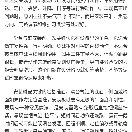
缸这类集成了气缸驱动与直线导向的执行元件，常被用在推
送、定位、夹紧、升降、挡停等短行程动作中。现场真正出
问题时，原因往往不是气缸“推不动”，而是安装基准、负载
方向、气路调节和维护习惯没有处理好。
滑台气缸安装前，先要确认它在设备里的角色。它适合
做重复性强、行程明确、负载相对可控的直线动作，不适合
被当成重载直线模组使用。如果工件重量不大，但偏心距离
很长，或者动作末端经常受到侧向撞击，导向部分承受的力
矩会明显增加。这个问题在设计阶段就要算清楚，不能等调
试时靠调慢速度来补救。
安装时最关键的是基准面。滑台气缸的底面、侧面或端
面如果作为定位基准，安装板就要有足够的平面度和刚性。
现场有一种常见做法，是安装面略有变形后直接把螺丝拧
紧，靠螺丝把气缸“拉平”。短时间看动作还能跑，运行一段
时间后就可能出现滑台发涩、回程不顺、定位偏移或导轨磨
损。正确做法是先清理安装面毛刺、油污和切屑，确认定位