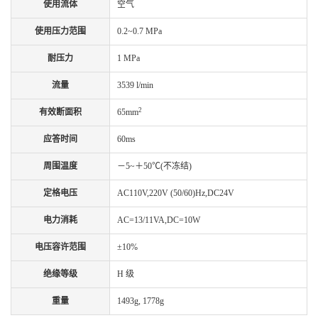
使用流体
空气
使用压力范围
0.2~0.7 MPa
耐压力
1 MPa
流量
3539 l/min
2
有效断面积
65mm
应答时间
60ms
周围温度
－5~＋50℃(不冻结)
定格电压
AC110V,220V (50/60)Hz,DC24V
电力消耗
AC=13/11VA,DC=10W
电压容许范围
±10%
绝缘等级
H 级
重量
1493g, 1778g