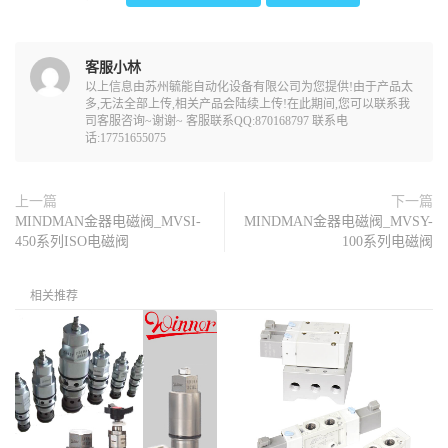
客服小林
以上信息由苏州毓能自动化设备有限公司为您提供!由于产品太
多,无法全部上传,相关产品会陆续上传!在此期间,您可以联系我
司客服咨询~谢谢~ 客服联系QQ:870168797 联系电
话:17751655075
上一篇
下一篇
MINDMAN金器电磁阀_MVSI-
MINDMAN金器电磁阀_MVSY-
450系列ISO电磁阀
100系列电磁阀
相关推荐